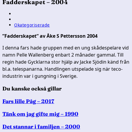
Fadderskapet – 2004
Inläggsförfattare:
Inlägget
publicerat:
Inläggskategori:
Okategoriserade
”Fadderskapet” av Åke S Pettersson 2004
I denna fars hade gruppen med en ung skådespelare vid
namn Pelle Wallenberg enbart 2 månader gammal. Till
regin hade Gycklarna stor hjälp av Jacke Sjödin känd från
bl.a. telespanarna. Handlingen utspelade sig när teco-
industrin var i gungning i Sverige.
Du kanske också gillar
Fars lille Påg – 2017
Tänk om jag gifte mig – 1990
Det stannar i familjen – 2000