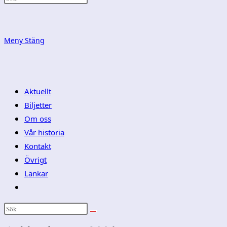
på/av
Meny
Stäng
Aktuellt
webbplatssökning
Biljetter
Om oss
Vår historia
Kontakt
Övrigt
Länkar
Slå
på/av
webbplatssökning